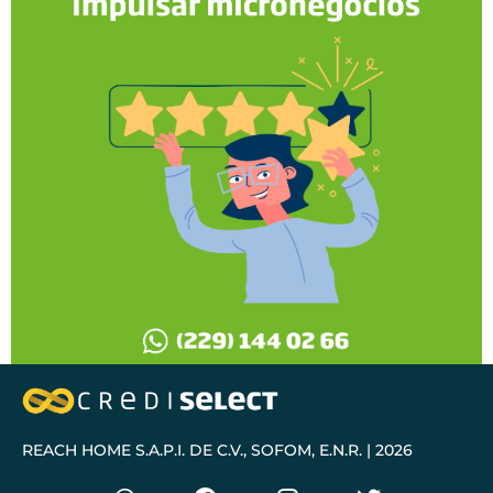
REACH HOME S.A.P.I. DE C.V., SOFOM, E.N.R. | 2026